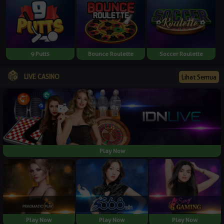
9 Putts
Bounce Roulette
Soccer Roulette
LIVE CASINO
Lihat Semua
Play Now
Play Now
Play Now
Play Now