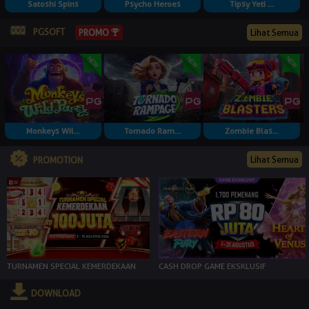
Satoshi Spins
Psycho Heroes
Tipsy Yeti ...
PGSOFT
Lihat Semua
PROMO
Monkeys Wil...
Tornado Ram...
Zombie Blas...
Lihat Semua
PROMOTION
TURNAMEN SPECIAL KEMERDEKAAN
CASH DROP GAME EKSKLUSIF
DOWNLOAD