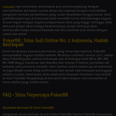
siap membantu anda kapan pun untuk bergabung dengan
Poker88
mendaftarkan diri kalian secara aman dan nyaman dengan memastikan
pengisian formulir pendaftaran yang sudah disediakan dengan benar. Situs
poker88 terpercaya di Indonesia telah memiliki server dari beberapa negara
di luar negeri dengan tingkat pengamanan data yang tinggi, sehingga data
dari para player akan terjaga keamanannya, player tentunya akan
bertransaksi tanpa merasa khawatir dan bisa bermain judi online dengan
santai dan aman.
Poker88 : Situs Judi Online No. 1 Indonesia, Hadiah
Berlimpah
Demi terciptanya suasana permainan yang aman dan nyaman, Poker88
menyediakan segala fasilitas terbaik. Misalnya customer service 24/7, daftar
akun Poker88 gratis, pilihan terbanyak ada di berbagai bank (BCA, BNI, BRI,
BII, CIMB Niaga, Danamon dan Mandiri) dan setoran E-Wallet, penarikan tak
terbatas serta promosi menarik. Situs taruhan online terpercaya di Indonesia
ini juga dilatih untuk tetap profesional dan ramah saat melayani pelanggan
selama 24 jam. Karenanya, Anda tidak perlu khawatir kesulitan saat berjudi
di situs Poker88. Bergabunglah bersama kami dengan cara mendaftar di
menu daftar yang sudah tertera.
FAQ - Situs Terpercaya Poker88
Amankah Bermain Di Situs Poker88?
Sangatlah aman bermain di judi online Poker88, Karena Poker88 merupakan