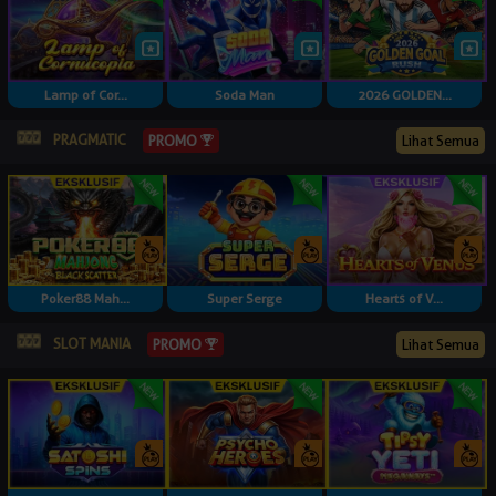
Lamp of Cor...
Soda Man
2026 GOLDEN...
PRAGMATIC
Lihat Semua
PROMO
Poker88 Mah...
Super Serge
Hearts of V...
SLOT MANIA
Lihat Semua
PROMO