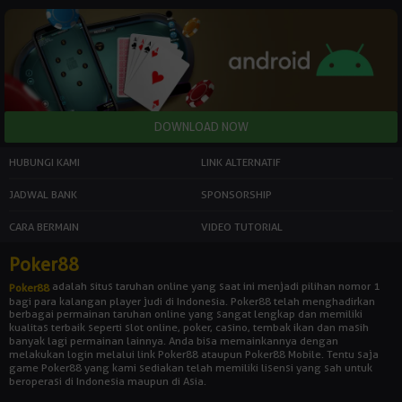
HUBUNGI KAMI
LINK ALTERNATIF
JADWAL BANK
SPONSORSHIP
CARA BERMAIN
VIDEO TUTORIAL
Poker88
adalah situs taruhan online yang saat ini menjadi pilihan nomor 1
Poker88
bagi para kalangan player judi di Indonesia. Poker88 telah menghadirkan
berbagai permainan taruhan online yang sangat lengkap dan memiliki
kualitas terbaik seperti slot online, poker, casino, tembak ikan dan masih
banyak lagi permainan lainnya. Anda bisa memainkannya dengan
melakukan login melalui link Poker88 ataupun Poker88 Mobile. Tentu saja
game Poker88 yang kami sediakan telah memiliki lisensi yang sah untuk
beroperasi di Indonesia maupun di Asia.