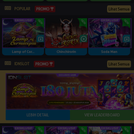
POPULAR
Lihat Semua
PROMO
Lamp of Cor...
Chinchirorin
Soda Man
IDNSLOT
Lihat Semua
PROMO