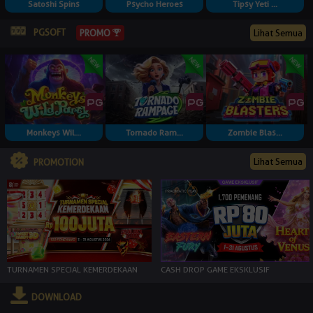
Satoshi Spins
Psycho Heroes
Tipsy Yeti ...
PGSOFT
Lihat Semua
PROMO
Monkeys Wil...
Tornado Ram...
Zombie Blas...
Lihat Semua
PROMOTION
TURNAMEN SPECIAL KEMERDEKAAN
CASH DROP GAME EKSKLUSIF
DOWNLOAD