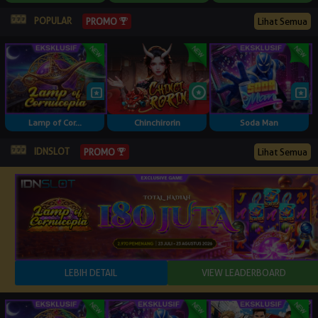
POPULAR
Lihat Semua
PROMO
Lamp of Cor...
Chinchirorin
Soda Man
IDNSLOT
Lihat Semua
PROMO