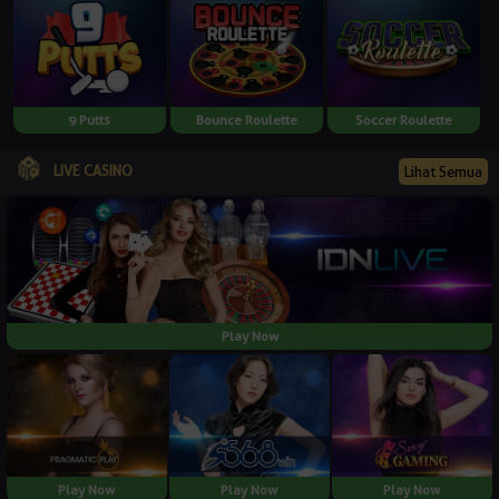
9 Putts
Bounce Roulette
Soccer Roulette
LIVE CASINO
Lihat Semua
Play Now
Play Now
Play Now
Play Now