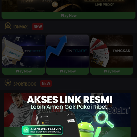
Play Now
NEW
IDNMAX
Play Now
Play Now
Play Now
NEW
SPORTBOOK