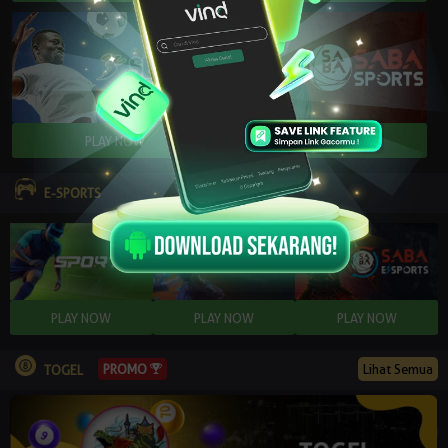
E-SPORTS
Lihat Semua
PROMO
TOGEL