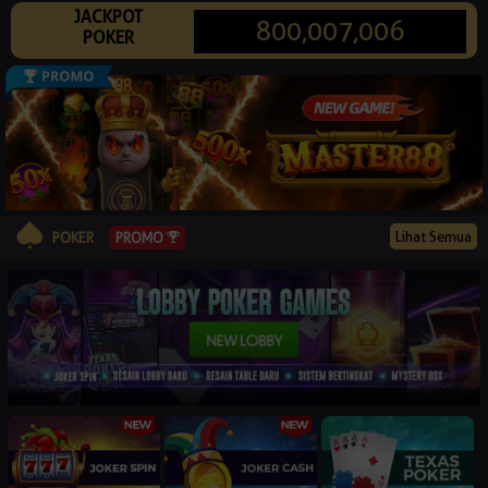
JACKPOT
© 2026 loginpk88.com. All Rights Reserved | 18+
800,007,006
POKER
Lihat Semua
PROMO
POKER