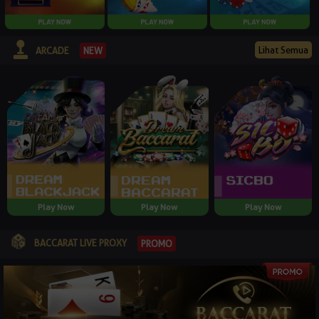
Lihat Semua
NEW
ARCADE
Play Now
Play Now
Play Now
BACCARAT LIVE PROXY
PROMO