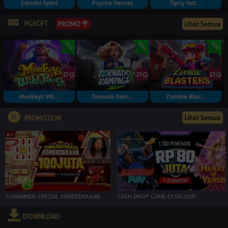
Satoshi Spins
Psycho Heroes
Tipsy Yeti ...
PGSOFT
Lihat Semua
PROMO
Monkeys Wil...
Tornado Ram...
Zombie Blas...
Lihat Semua
PROMOTION
TURNAMEN SPECIAL KEMERDEKAAN
CASH DROP GAME EKSKLUSIF
DOWNLOAD