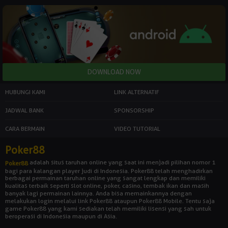
HUBUNGI KAMI
LINK ALTERNATIF
JADWAL BANK
SPONSORSHIP
CARA BERMAIN
VIDEO TUTORIAL
Poker88
adalah situs taruhan online yang saat ini menjadi pilihan nomor 1
Poker88
bagi para kalangan player judi di Indonesia. Poker88 telah menghadirkan
berbagai permainan taruhan online yang sangat lengkap dan memiliki
kualitas terbaik seperti slot online, poker, casino, tembak ikan dan masih
banyak lagi permainan lainnya. Anda bisa memainkannya dengan
melakukan login melalui link Poker88 ataupun Poker88 Mobile. Tentu saja
game Poker88 yang kami sediakan telah memiliki lisensi yang sah untuk
beroperasi di Indonesia maupun di Asia.