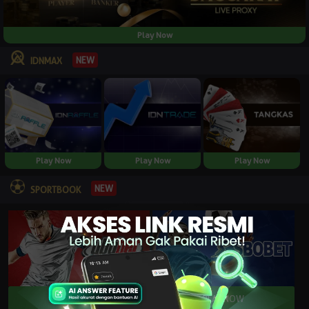
Play Now
NEW
IDNMAX
Play Now
Play Now
Play Now
NEW
SPORTBOOK