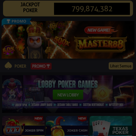
JACKPOT
© 2026 loginpk88.com. All Rights Reserved | 18+
799,874,382
POKER
Lihat Semua
PROMO
POKER