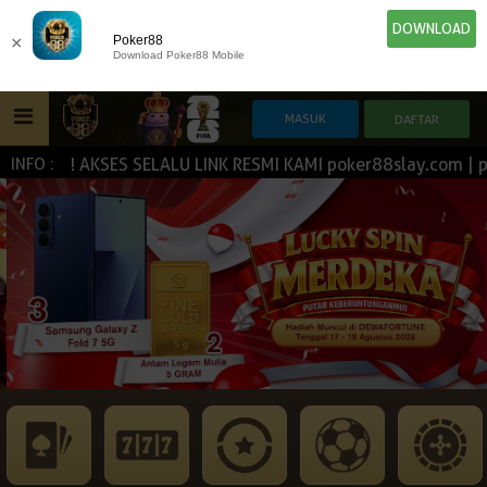
DOWNLOAD
×
Poker88
Download Poker88 Mobile
 !!! AKSES SELALU LINK RESMI KAMI poker88slay.com | pk88
INFO :
HOME
IDN E-LOTTERY
POKER
SLOT GAME
NEW
NEW
SPORTBOOK
LIVE CASINO
IDNLIVE
NEW
ESPORTS
TOGEL
ARCADE
NEW
NEW
NEW
TEMBAK IKAN
IDNRAFFLE
IDNTRADE