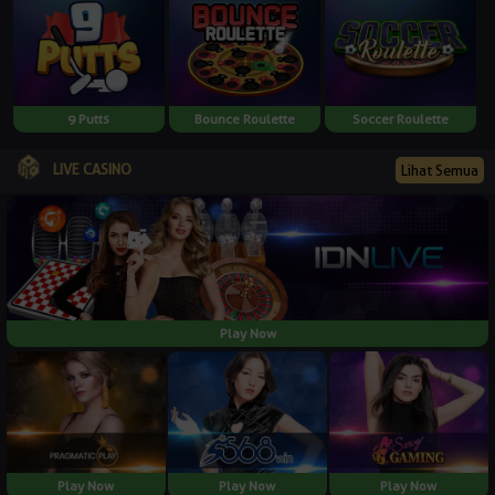
9 Putts
Bounce Roulette
Soccer Roulette
LIVE CASINO
Lihat Semua
Play Now
Play Now
Play Now
Play Now