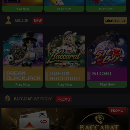
Lihat Semua
NEW
ARCADE
Play Now
Play Now
Play Now
BACCARAT LIVE PROXY
PROMO