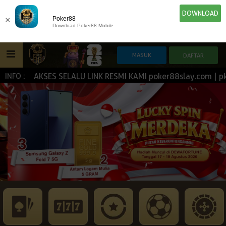
DOWNLOAD
×
Poker88
Download Poker88 Mobile
 !!! AKSES SELALU LINK RESMI KAMI poker88slay.com | pk88
INFO :
HOME
IDN E-LOTTERY
POKER
SLOT GAME
NEW
NEW
SPORTBOOK
LIVE CASINO
IDNLIVE
NEW
ESPORTS
TOGEL
ARCADE
NEW
NEW
NEW
TEMBAK IKAN
IDNRAFFLE
IDNTRADE