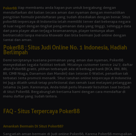
siap membantu anda kapan pun untuk bergabung dengan
Poker88
mendaftarkan diri kalian secara aman dan nyaman dengan memastikan
pengisian formulir pendaftaran yang sudah disediakan dengan benar. Situs
poker88 terpercaya di Indonesia telah memiliki server dari beberapa negara
di luar negeri dengan tingkat pengamanan data yang tinggi, sehingga data
dari para player akan terjaga keamanannya, player tentunya akan
bertransaksi tanpa merasa khawatir dan bisa bermain judi online dengan
santai dan aman.
Poker88 : Situs Judi Online No. 1 Indonesia, Hadiah
Berlimpah
Demi terciptanya suasana permainan yang aman dan nyaman, Poker88
menyediakan segala fasilitas terbaik. Misalnya customer service 24/7, daftar
akun Poker88 gratis, pilihan terbanyak ada di berbagai bank (BCA, BNI, BRI,
BII, CIMB Niaga, Danamon dan Mandiri) dan setoran E-Wallet, penarikan tak
terbatas serta promosi menarik. Situs taruhan online terpercaya di Indonesia
ini juga dilatih untuk tetap profesional dan ramah saat melayani pelanggan
selama 24 jam. Karenanya, Anda tidak perlu khawatir kesulitan saat berjudi
di situs Poker88. Bergabunglah bersama kami dengan cara mendaftar di
menu daftar yang sudah tertera.
FAQ - Situs Terpercaya Poker88
Amankah Bermain Di Situs Poker88?
Sangatlah aman bermain di judi online Poker88, Karena Poker88 merupakan