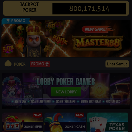
JACKPOT
© 2026 loginpk88.com. All Rights Reserved | 18+
800,171,514
POKER
Lihat Semua
PROMO
POKER