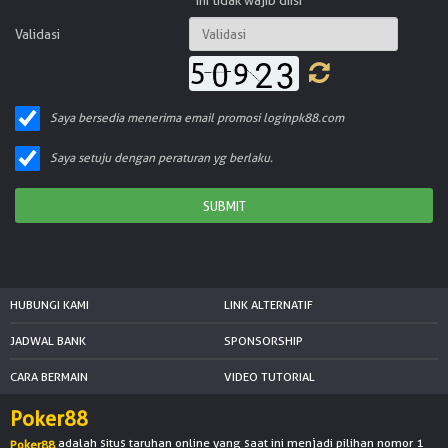
*Ini tidak wajib diisi
NEW
Validasi
TANGKAS
RTP
DEPOSIT
Saya bersedia menerima email promosi loginpk88.com
WITHDRAW
Saya setuju dengan peraturan yg berlaku.
PROMOSI
DOWNLOAD
REFERRAL
HUBUNGI KAMI
LINK ALTERNATIF
JACKPOT
JADWAL BANK
SPONSORSHIP
CARA BERMAIN
VIDEO TUTORIAL
VIP MEMBER
Poker88
HUBUNGI KAMI
adalah situs taruhan online yang saat ini menjadi pilihan nomor 1
Poker88