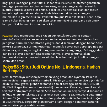
bagi para kalangan player judi di Indonesia. Poker88 telah menghadirkan
© 2026 loginpk88.com. All Rights Reserved | 18+
berbagai permainan taruhan online yang sangat lengkap dan memiliki
kualitas terbaik seperti slot online, poker, casino, tembak ikan dan masih
banyak lagi permainan lainnya. Anda bisa memainkannya dengan
melakukan login melalui link Poker88 ataupun Poker88 Mobile. Tentu saja
game Poker88 yang kami sediakan telah memiliki lisensi yang sah untuk
beroperasi di Indonesia maupun di Asia.
siap membantu anda kapan pun untuk bergabung dengan
Poker88
mendaftarkan diri kalian secara aman dan nyaman dengan memastikan
pengisian formulir pendaftaran yang sudah disediakan dengan benar. Situs
poker88 terpercaya di Indonesia telah memiliki server dari beberapa negara
di luar negeri dengan tingkat pengamanan data yang tinggi, sehingga data
dari para player akan terjaga keamanannya, player tentunya akan
bertransaksi tanpa merasa khawatir dan bisa bermain judi online dengan
santai dan aman.
Poker88 : Situs Judi Online No. 1 Indonesia, Hadiah
Berlimpah
Demi terciptanya suasana permainan yang aman dan nyaman, Poker88
menyediakan segala fasilitas terbaik. Misalnya customer service 24/7, daftar
akun Poker88 gratis, pilihan terbanyak ada di berbagai bank (BCA, BNI, BRI,
BII, CIMB Niaga, Danamon dan Mandiri) dan setoran E-Wallet, penarikan tak
terbatas serta promosi menarik. Situs taruhan online terpercaya di Indonesia
ini juga dilatih untuk tetap profesional dan ramah saat melayani pelanggan
selama 24 jam. Karenanya, Anda tidak perlu khawatir kesulitan saat berjudi
di situs Poker88. Bergabunglah bersama kami dengan cara mendaftar di
menu daftar yang sudah tertera.